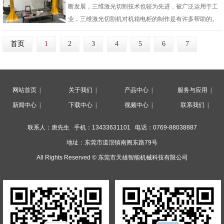
断发展，三维激光切割技术也较为先进，被广泛运用于工
展...
业，三维激光切割机对机箱电柜的制作是有许多帮助的。
机箱电柜的制作关键是用2mm以下的金属材质为主要，伴
首页
1
2
3
4
5
6
7
随市场应用需求的增强，对机箱电柜的工艺要求更是十分
高，这样就对机箱电柜的制作工艺作出了新的起点。 三维
8
9
10
11
下一页
末页
激光切割机 当作板材金属激光加工当中利器一族，现在...
共
27
页
216
条
网站首页
|
关于我们
|
产品中心
|
服务与应用
|
新闻中心
|
下载中心
|
视频中心
|
联系我们
|
联系人：唐先生 手机：
13433631101
电话：
0769-88038887
地址：
东莞市道滘镇南阁东路79号
All Rights Reserved ©
东莞市天雄智能机械科技有限公司