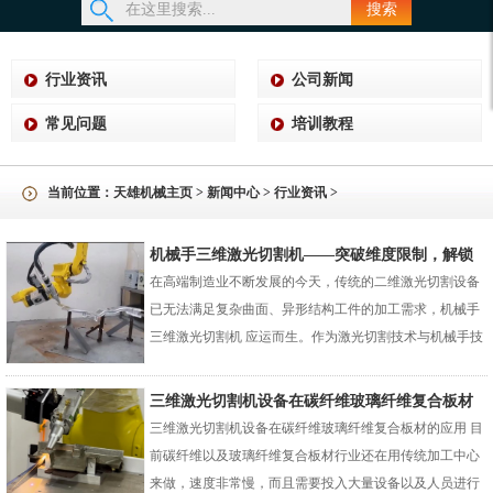
搜索
行业资讯
公司新闻
常见问题
培训教程
当前位置：
天雄机械主页
>
新闻中心
>
行业资讯
>
机械手三维激光切割机——突破维度限制，解锁
在高端制造业不断发展的今天，传统的二维激光切割设备
已无法满足复杂曲面、异形结构工件的加工需求，机械手
三维激光切割机 应运而生。作为激光切割技术与机械手技
术深度融合的高端装备，它能够突破二维切割的维度限
制，实现对三维立体工件的精准切割，为汽车、航空航
三维激光切割机设备在碳纤维玻璃纤维复合板材
天、模具制造等高端行业提供了全新的加工解决方案，推
三维激光切割机设备在碳纤维玻璃纤维复合板材的应用 目
动了制造业向更高精度、更复杂结构的加工方向发展。
前碳纤维以及玻璃纤维复合板材行业还在用传统加工中心
机...
来做，速度非常慢，而且需要投入大量设备以及人员进行