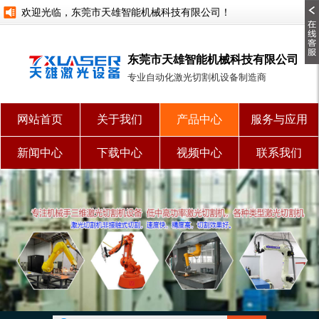
欢迎光临，东莞市天雄智能机械科技有限公司！
东莞市天雄智能机械科技有限公司
专业自动化激光切割机设备制造商
网站首页
关于我们
产品中心
服务与应用
新闻中心
下载中心
视频中心
联系我们