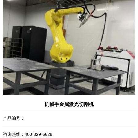
机械手金属激光切割机
产品编号：
400-829-6628
咨询热线：