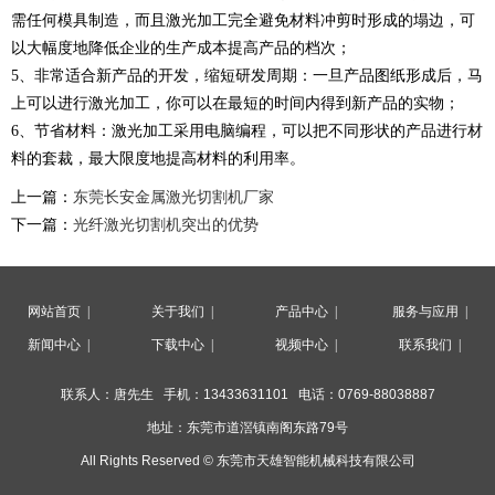
需任何模具制造，而且激光加工完全避免材料冲剪时形成的塌边，可
以大幅度地降低企业的生产成本提高产品的档次；
5、非常适合新产品的开发，缩短研发周期：一旦产品图纸形成后，马
上可以进行激光加工，你可以在最短的时间内得到新产品的实物；
6、节省材料：激光加工采用电脑编程，可以把不同形状的产品进行材
料的套裁，最大限度地提高材料的利用率。
上一篇：
东莞长安金属激光切割机厂家
下一篇：
光纤激光切割机突出的优势
网站首页
|
关于我们
|
产品中心
|
服务与应用
|
新闻中心
|
下载中心
|
视频中心
|
联系我们
|
联系人：唐先生 手机：
13433631101
电话：
0769-88038887
地址：
东莞市道滘镇南阁东路79号
All Rights Reserved ©
东莞市天雄智能机械科技有限公司