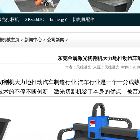
激光打标机
XKs60d3O
bnuieqgY
切割机配件
雄机械主页
>
新闻中心
>
公司新闻
>
东莞金属激光切割机大力地推动汽车
作者：天雄激光 来源：天雄激光 时间：2019-0
切割机
大力地推动汽车
制造
行业,
汽车行业是一个十分成熟
技术的不停不断创新，激光切割机鉴于本身的优点，被普