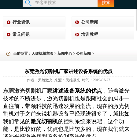
搜索
行业资讯
公司新闻
常见问题
培训教程
当前位置：
天雄机械主页
>
新闻中心
>
公司新闻
>
东莞激光切割机厂家讲述设备系统的优点
作者：天雄激光 来源：天雄激光 时间：2019-05-27
东莞激光切割机厂家
讲述设备系统的优点
，随着激光
技术的不断进步，激光切割机也是跟随社会的脚步一
直往前，带领科技的迅速发展的潮流，现在的激光切
割机对于之前来说机器设备已经现进很多了，就比如
我们常见的
激光切割机
的控制系统来说吧，这个功
能，是比较好的，优点也是比较多的，现在我们就来
谈谈光纤激光切割设备控制系统的优点。