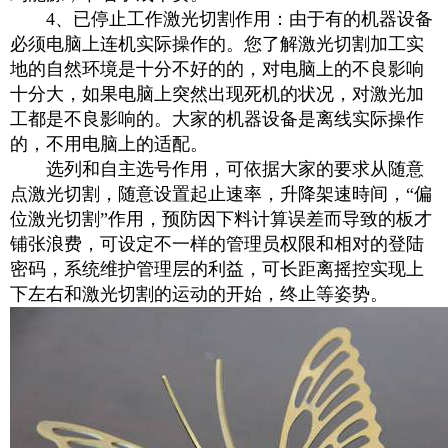
4、已停止工作激光切割作用：由于有的机器设备
必须电脑上连机实际操作的。您了解激光切割加工实
地的自然环境是十分不好的的，对电脑上的不良影响
十分大，如果电脑上突然出现死机的状况，对激光加
工都是不良影响的。大家的机器设备是离线实际操作
的，不用电脑上的适配。
选列和自主选号作用，可依据大家的要求从随意
点激光切割，随意设置起止速率，升降架速時间，“偏
位激光切割”作用，预防因下料计算误差而导致的板才
铺张浪费，可设定不一样的管理员权限和相对的登陆
密码，系统维护管理层的利益，可长距离摇控实现上
下左右和激光切割的运动的开始，终止等姿势。