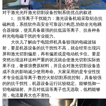
对于激光光纤激光切割设备控制系统优点的叙述
1、抗等离子干扰能力：激光设备机箱采取铝合抗
磁构造，系统软件高安全可靠设计构思,协助全光电耦
合器操纵，使其具备最强的抗低温等离子、抗各种各
样光电电磁干扰的专业能力。
大伙儿了解由于电阻焊机具备较强的电磁波辐
射，要是机器设备的抗干扰性不高，就会经常出现闪
屏和激光切割偏差，再有偏差或是电动机卡住。要是
突然出现这样这种严重的状况就会使激光切割实际效
果不佳，奢侈浪费原材料，并且会对激光切割设备造
成不良的影响减少使用寿命。大家采用的是专业性技
术专业低温等离子/数控火焰切割系统控制，具备较强
的的抗干扰性，机器设备运行比较稳定。能够抵御一
切电磁辐射。并且对低温等离子也无选取，低档能够
用，电流量再大也不害怕。