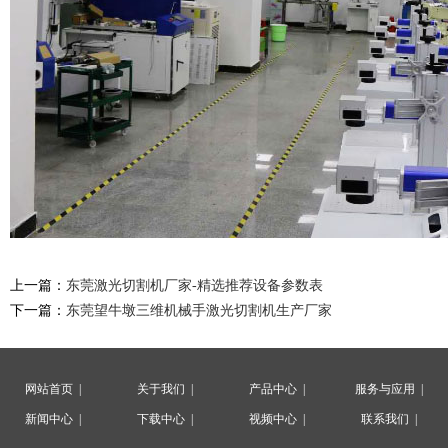
上一篇：
东莞激光切割机厂家-精选推荐设备参数表
下一篇：
东莞望牛墩三维机械手激光切割机生产厂家
网站首页
|
关于我们
|
产品中心
|
服务与应用
|
新闻中心
|
下载中心
|
视频中心
|
联系我们
|