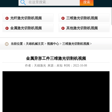
搜索
光纤激光切割机视频
三维激光切割机视频
金属激光切割机视频
其他激光切割机视频
当前位置：
天雄机械主页
>
视频中心
>
三维激光切割机视频
>
金属异形工件三维激光切割机视频
作者：天雄激光 来源：未知 时间：2022-10-08