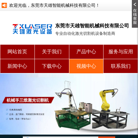
欢迎光临，东莞市天雄智能机械科技有限公司！
东莞市天雄智能机械科技有限公司
专业自动化激光切割机设备制造商
网站首页
关于我们
产品中心
服务与应用
新闻中心
下载中心
视频中心
联系我们